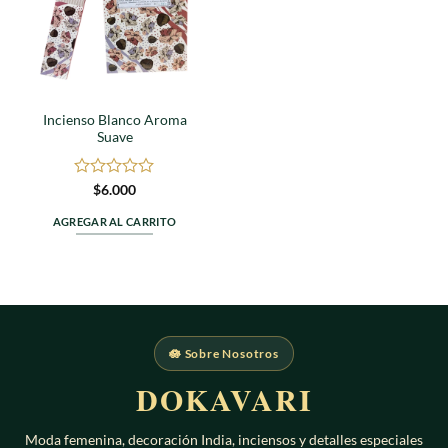
Incienso Blanco Aroma
Suave
Valorado
$
6.000
en
0
AGREGAR AL CARRITO
de
5
🪷 Sobre Nosotros
DOKAVARI
Moda femenina, decoración India, inciensos y detalles especiales