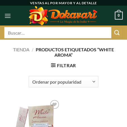
Ir
VENTAS AL POR MAYOR Y AL DETALLE
al
0
contenido
Buscar
por:
TIENDA
/
PRODUCTOS ETIQUETADOS “WHITE
AROMA”
FILTRAR
Agregar
a
favoritos