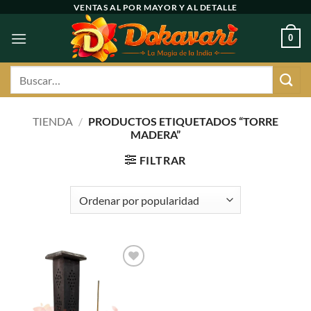
Ir
VENTAS AL POR MAYOR Y AL DETALLE
al
0
contenido
Buscar
por:
TIENDA
/
PRODUCTOS ETIQUETADOS “TORRE
MADERA”
FILTRAR
Agregar
a
favoritos