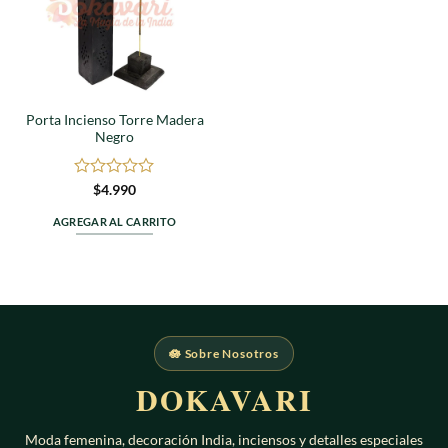
Porta Incienso Torre Madera
Negro
Valorado
$
4.990
en
0
AGREGAR AL CARRITO
de
5
🪷 Sobre Nosotros
DOKAVARI
Moda femenina, decoración India, inciensos y detalles especiales