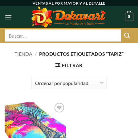
Ir
VENTAS AL POR MAYOR Y AL DETALLE
al
0
contenido
Buscar
por:
TIENDA
/
PRODUCTOS ETIQUETADOS “TAPIZ”
FILTRAR
Agregar
a
favoritos