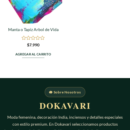
Manta o Tapiz Arbol de Vida
Valorado
$
7.990
en
0
AGREGAR AL CARRITO
de
5
🪷 Sobre Nosotros
DOKAVARI
Moda femenina, decoración India, inciensos y detalles especiales
con estilo premium. En Dokavari seleccionamos productos