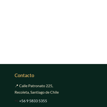
Contacto
📍 Calle Patronato 225,
Recoleta, Santiago de Chile
📲
+56 9 5833 5355