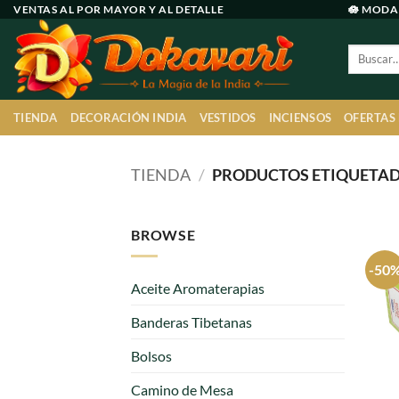
Ir
VENTAS AL POR MAYOR Y AL DETALLE
🪷 MODA
al
Buscar
contenido
por:
TIENDA
DECORACIÓN INDIA
VESTIDOS
INCIENSOS
OFERTAS
TIENDA
/
PRODUCTOS ETIQUETAD
BROWSE
-50
Aceite Aromaterapias
Banderas Tibetanas
Bolsos
Camino de Mesa