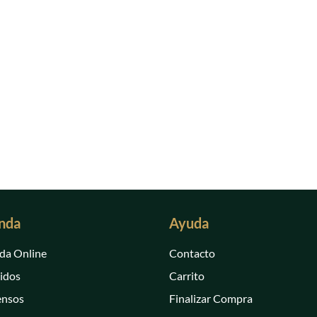
nda
Ayuda
da Online
Contacto
idos
Carrito
ensos
Finalizar Compra