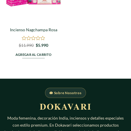
Incienso Nagchampa Rosa
Valorado
El
El
$
11.990
$
5.990
precio
precio
en
original
actual
0
AGREGAR AL CARRITO
era:
es:
de
$11.990.
$5.990.
5
🪷 Sobre Nosotros
DOKAVARI
Moda femenina, decoración India, inciensos y detalles especiales
con estilo premium. En Dokavari seleccionamos productos