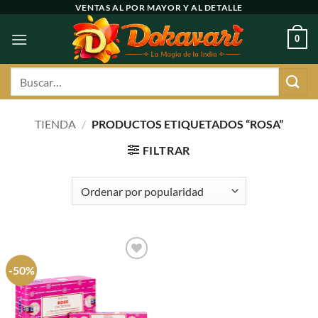
Ir
VENTAS AL POR MAYOR Y AL DETALLE
al
0
contenido
Buscar
por:
TIENDA
/
PRODUCTOS ETIQUETADOS “ROSA”
FILTRAR
-50%
Agregar
a
favoritos