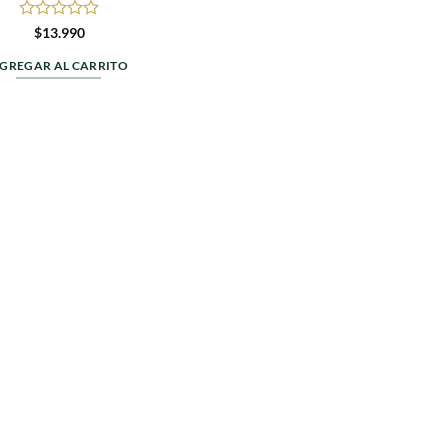
Valorado
$
13.990
en
0
GREGAR AL CARRITO
de
5