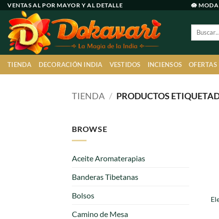
Ir
VENTAS AL POR MAYOR Y AL DETALLE
🪷 MODA
al
Buscar
contenido
por:
TIENDA
DECORACIÓN INDIA
VESTIDOS
INCIENSOS
OFERTAS
TIENDA
/
PRODUCTOS ETIQUETADO
BROWSE
Aceite Aromaterapias
Banderas Tibetanas
Bolsos
El
Camino de Mesa