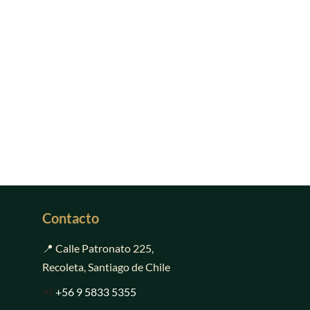
Contacto
📍 Calle Patronato 225,
Recoleta, Santiago de Chile
📲
+56 9 5833 5355