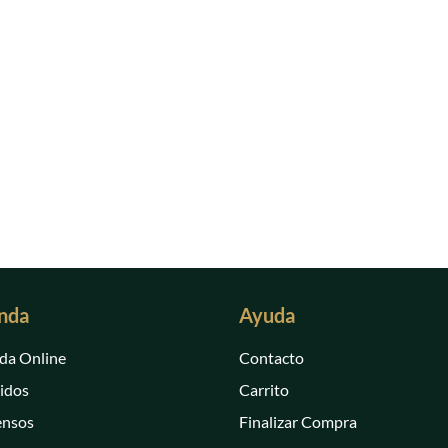
nda
Ayuda
da Online
Contacto
idos
Carrito
ensos
Finalizar Compra