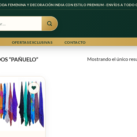
ODA FEMENINA Y DECORACIÓN INDIA CON ESTILO PREMIUM · ENVÍOS A TODO 
OFERTAS EXCLUSIVAS
CONTACTO
Mostrando el único res
OS “PAÑUELO”
Agregar
a
favoritos