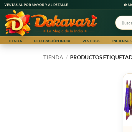
Ir
VENTAS AL POR MAYOR Y AL DETALLE
🪷 M
al
contenido
Buscar
por:
TIENDA
DECORACIÓN INDIA
VESTIDOS
INCIENSOS
TIENDA
/
PRODUCTOS ETIQUETAD