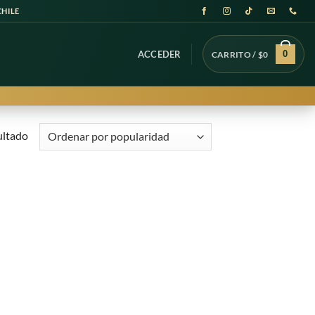
CHILE
0
ACCEDER
CARRITO /
$
0
ultado