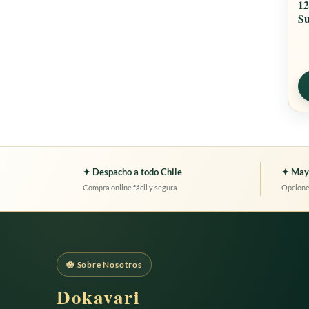
12
Su
✦ Despacho a todo Chile
✦ Mayo
Compra online fácil y segura
Opciones
🪷 Sobre Nosotros
Dokavari