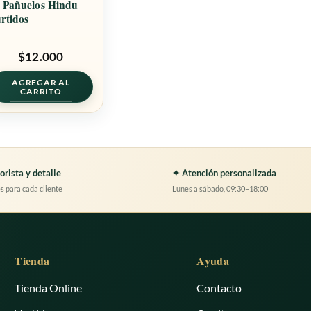
 Pañuelos Hindu
rtidos
$
12.000
AGREGAR AL
CARRITO
rista y detalle
✦ Atención personalizada
 para cada cliente
Lunes a sábado, 09:30–18:00
Tienda
Ayuda
Tienda Online
Contacto