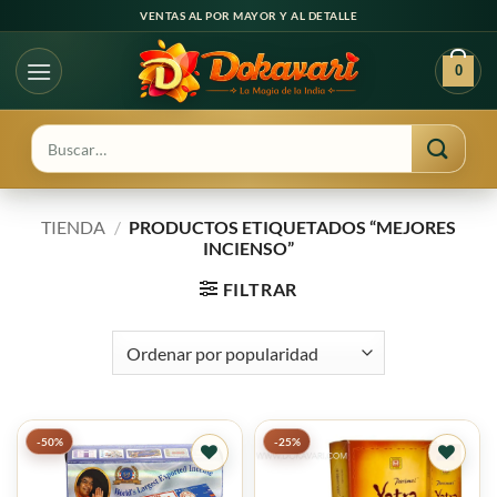
Ir
VENTAS AL POR MAYOR Y AL DETALLE
al
contenido
0
Buscar
por:
TIENDA
/
PRODUCTOS ETIQUETADOS “MEJORES
INCIENSO”
FILTRAR
-50%
-25%
Agregar
Agregar
a
a