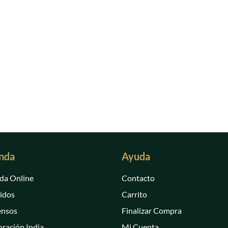
nda
Ayuda
da Online
Contacto
idos
Carrito
ensos
Finalizar Compra
ración India
Mi Cuenta