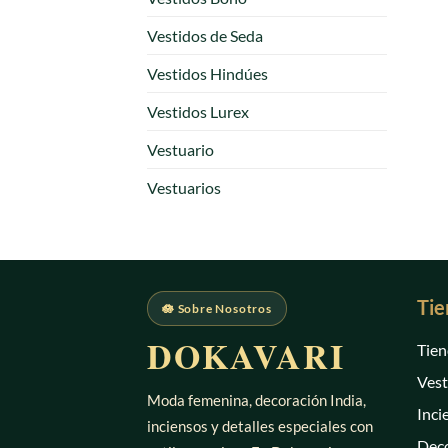
Vestidos de Seda
Vestidos Hindúes
Vestidos Lurex
Vestuario
Vestuarios
Tie
🪷 Sobre Nosotros
DOKAVARI
Tien
Vest
Moda femenina, decoración India,
Inci
inciensos y detalles especiales con
Deco