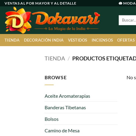
Ir
VENTAS AL POR MAYOR Y AL DETALLE
🪷 MODA
al
Buscar
contenido
por:
TIENDA
DECORACIÓN INDIA
VESTIDOS
INCIENSOS
OFERTAS
TIENDA
/
PRODUCTOS ETIQUETAD
BROWSE
No s
Aceite Aromaterapias
Banderas Tibetanas
Bolsos
Camino de Mesa