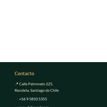
Contacto
📍 Calle Patronato 225,
Recoleta, Santiago de Chile
📲
+56 9 5833 5355