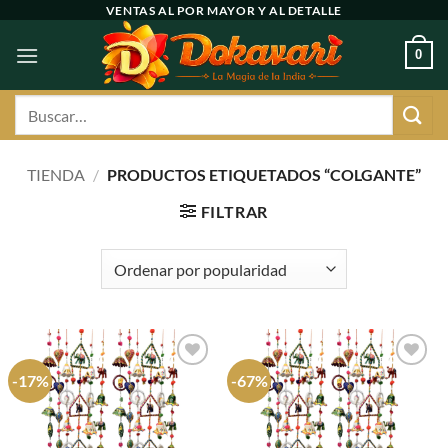
Ir
VENTAS AL POR MAYOR Y AL DETALLE
al
0
contenido
Buscar
por:
TIENDA
/
PRODUCTOS ETIQUETADOS “COLGANTE”
FILTRAR
-17%
-67%
Agregar
Agregar
a
a
favoritos
favoritos