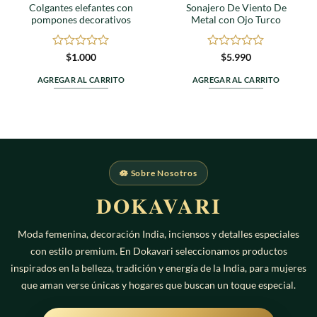
Colgantes elefantes con
Sonajero De Viento De
pompones decorativos
Metal con Ojo Turco
Valorado
Valorado
$
1.000
$
5.990
en
en
0
0
AGREGAR AL CARRITO
AGREGAR AL CARRITO
de
de
5
5
🪷 Sobre Nosotros
DOKAVARI
Moda femenina, decoración India, inciensos y detalles especiales
con estilo premium. En Dokavari seleccionamos productos
inspirados en la belleza, tradición y energía de la India, para mujeres
que aman verse únicas y hogares que buscan un toque especial.