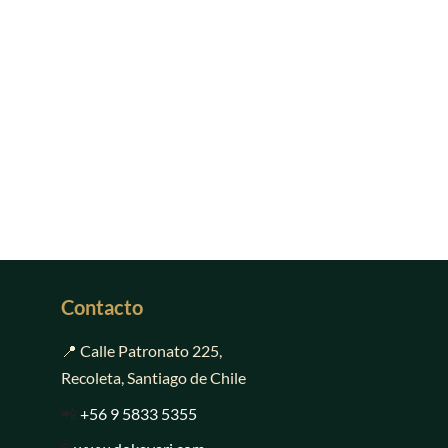
Contacto
📍 Calle Patronato 225,
Recoleta, Santiago de Chile
📲
+56 9 5833 5355