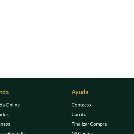
nda
Ayuda
da Online
Contacto
idos
Carrito
ensos
Finalizar Compra
ración India
Mi Cuenta