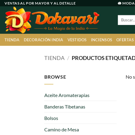
Ir
VENTAS AL POR MAYOR Y AL DETALLE
🪷 MODA
al
Buscar
contenido
por:
TIENDA
DECORACIÓN INDIA
VESTIDOS
INCIENSOS
OFERTAS
TIENDA
/
PRODUCTOS ETIQUETADO
BROWSE
No s
Aceite Aromaterapias
Banderas Tibetanas
Bolsos
Camino de Mesa