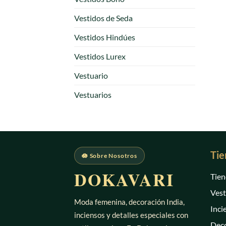
Vestidos de Seda
Vestidos Hindúes
Vestidos Lurex
Vestuario
Vestuarios
Tie
🪷 Sobre Nosotros
DOKAVARI
Tien
Vest
Moda femenina, decoración India,
Inci
inciensos y detalles especiales con
Deco